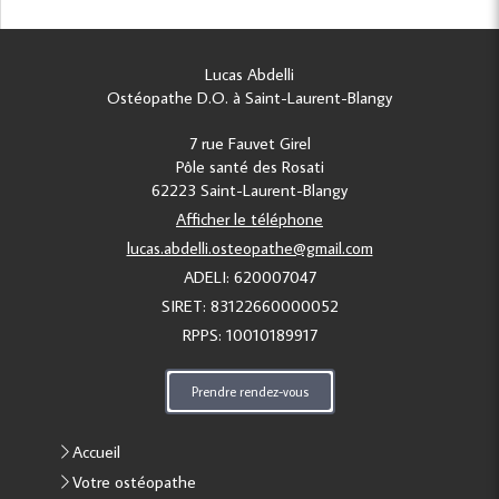
Lucas Abdelli
Ostéopathe D.O. à Saint-Laurent-Blangy
7 rue Fauvet Girel
Pôle santé des Rosati
62223
Saint-Laurent-Blangy
Afficher le téléphone
lucas.abdelli.osteopathe@gmail.com
ADELI: 620007047
SIRET: 83122660000052
RPPS: 10010189917
Prendre rendez-vous
Accueil
Votre ostéopathe