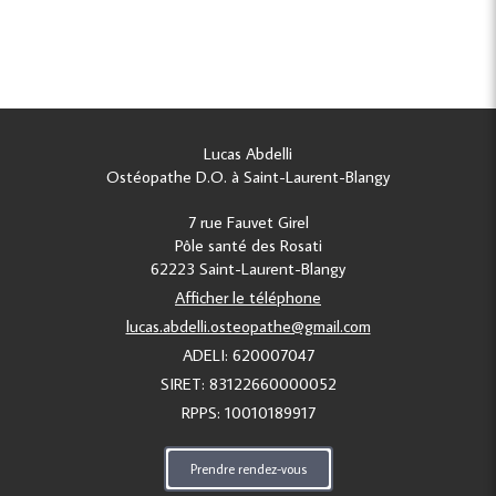
Lucas Abdelli
Ostéopathe D.O. à Saint-Laurent-Blangy
7 rue Fauvet Girel
Pôle santé des Rosati
62223
Saint-Laurent-Blangy
Afficher le téléphone
lucas.abdelli.osteopathe@gmail.com
ADELI: 620007047
SIRET: 83122660000052
RPPS: 10010189917
Prendre rendez-vous