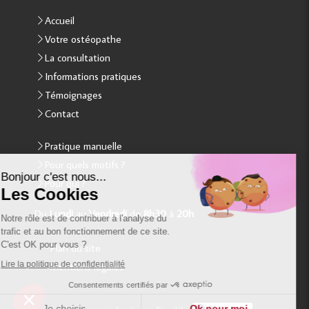
Accueil
Votre ostéopathe
La consultation
Informations pratiques
Témoignages
Contact
Continuer sans accepter
Pratique manuelle
Pour quels motifs ?
Bonjour c'est nous...
Pour qui ?
Les Cookies
Du
Lundi
au
Vendredi
de
8h30
à
20h
Notre rôle est de contribuer à l'analyse du
trafic et au bon fonctionnement de ce site.
C'est OK pour vous ?
Plan du site
Lire la politique de confidentialité
Mentions légales
Consentements certifiés par
Je choisis
Ok pour moi