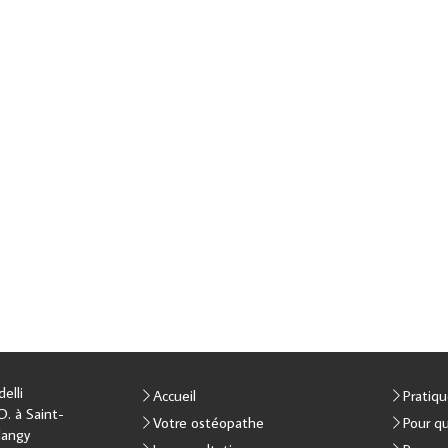
elli
Accueil
Pratiq
. à Saint-
Votre ostéopathe
Pour qu
langy