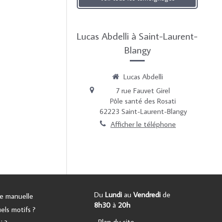
Lucas Abdelli à Saint-Laurent-
Blangy
Lucas Abdelli
7 rue Fauvet Girel
Pôle santé des Rosati
62223
Saint-Laurent-Blangy
Afficher le téléphone
Du
Lundi
au
Vendredi
de
ue manuelle
8h30
à
20h
els motifs ?
Plan du site